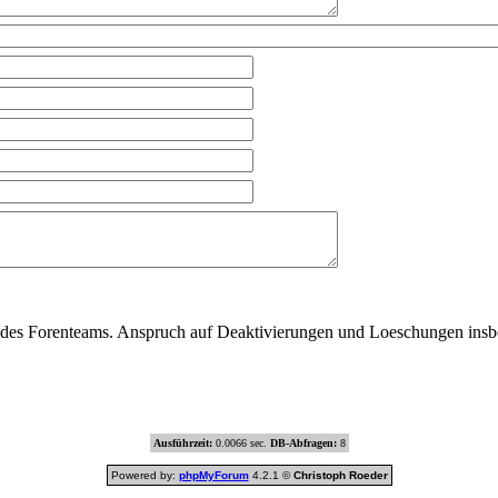
 des Forenteams. Anspruch auf Deaktivierungen und Loeschungen insbes
Ausführzeit:
0.0066 sec.
DB-Abfragen:
8
Powered by:
phpMyForum
4.2.1 ©
Christoph Roeder