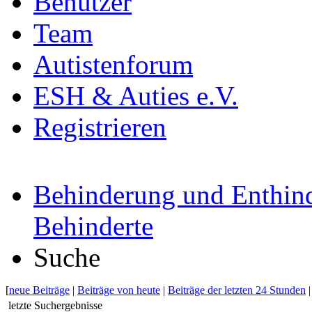
Benutzer
Team
Autistenforum
ESH & Auties e.V.
Registrieren
Behinderung und Enthind
Behinderte
Suche
[
neue Beiträge
|
Beiträge von heute
|
Beiträge der letzten 24 Stunden
letzte Suchergebnisse