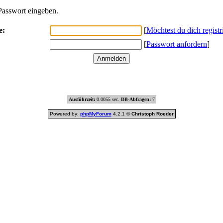
asswort eingeben.
e:
[
Möchtest du dich registr
[
Passwort anfordern
]
Ausführzeit:
0.0055 sec.
DB-Abfragen:
7
Powered by:
phpMyForum
4.2.1 ©
Christoph Roeder