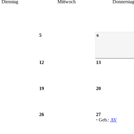
Dienstag
Mittwoch
Donnersta
5
6
12
13
19
20
26
27
·
Geb.:
AV