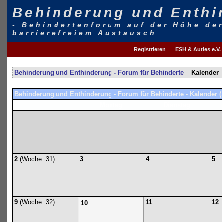
Behinderung und Enthi
- Behindertenforum auf der Höhe de
barrierefreiem Austausch
Registrieren
ESH & Auties e.V.
Behinderung und Enthinderung - Forum für Behinderte
Kalender
Behinderung und Enthinderung - Forum für Behinderte - Kalender (
Montag
Dienstag
2
(Woche: 31)
3
4
5
9
(Woche: 32)
11
12
10