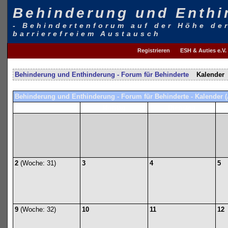
Behinderung und Enthi
- Behindertenforum auf der Höhe de
barrierefreiem Austausch
Registrieren
ESH & Auties e.V.
Behinderung und Enthinderung - Forum für Behinderte
Kalender
Behinderung und Enthinderung - Forum für Behinderte - Kalender (
Montag
Dienstag
2
(Woche: 31)
3
4
5
9
(Woche: 32)
10
11
12